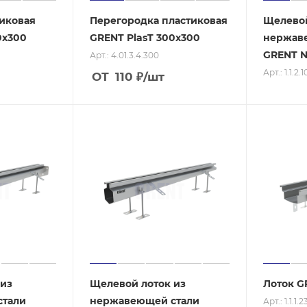
иковая
Перегородка пластиковая
Щелевой
0х300
GRENT PlasT 300х300
нержав
GRENT N
Арт.: 4.01.3.4.300
Арт.: 1.1.2.
ОТ
110
₽
/шт
 из
Щелевой лоток из
Лоток G
стали
нержавеющей стали
Арт.: 1.1.1.