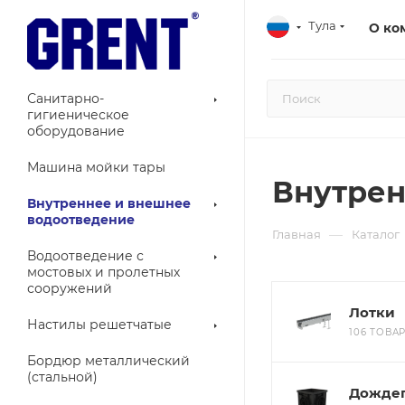
Тула
О ко
Санитарно-
гигиеническое
оборудование
Машина мойки тары
Внутрен
Внутреннее и внешнее
водоотведение
—
Главная
Каталог
Водоотведение с
мостовых и пролетных
сооружений
Лотки
Настилы решетчатые
106 ТОВА
Бордюр металлический
(стальной)
Дожде