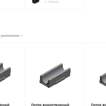
3 ТОВАРА
 умолчанию
одный
Лоток водоотводный
Лоток в