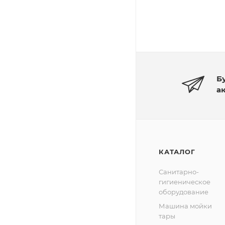
Б
а
КАТАЛОГ
Санитарно-
гигиеническое
оборудование
Машина мойки
тары