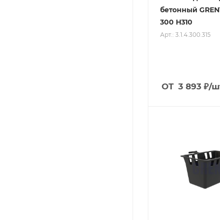
бетонный GREN
300 H310
Арт.: 3.1.4.300.315
ОТ
3 893
₽
/ш