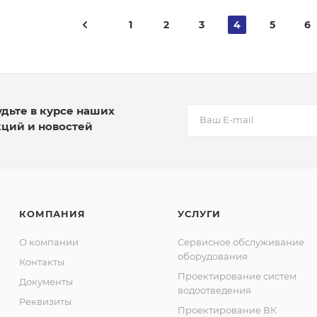
1
2
3
4
5
6
удьте в курсе наших
кций и новостей
КОМПАНИЯ
УСЛУГИ
О компании
Сервисное обслуживание
оборудования
Контакты
Проектирование систем
Документы
водоотведения
Реквизиты
Проектирование ВК