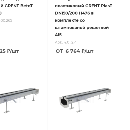
й GRENT BetoT
пластиковый GRENT PlasT
0
DN150/200 H476 в
комплекте со
.300.265
штампованой решеткой
A15
Арт.: 4.01.2.4
625
₽
/шт
ОТ
6 764
₽
/шт