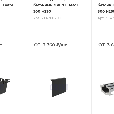
T BetoT
бетонный GRENT BetoT
бетонны
300 H290
300 H26
Арт.: 3.1.4.300.290
Арт.: 3.1.4
т
ОТ
3 760
₽
/шт
ОТ
3 