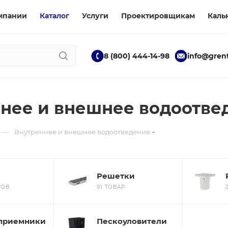
мпании
Каталог
Услуги
Проектировщикам
Каль
8 (800) 444-14-98
info@grent
нее и внешнее водоотве
—
Внутреннее и внешнее водоотведение
Решетки
РОВ
91 ТОВАР
приемники
Пескоуловители