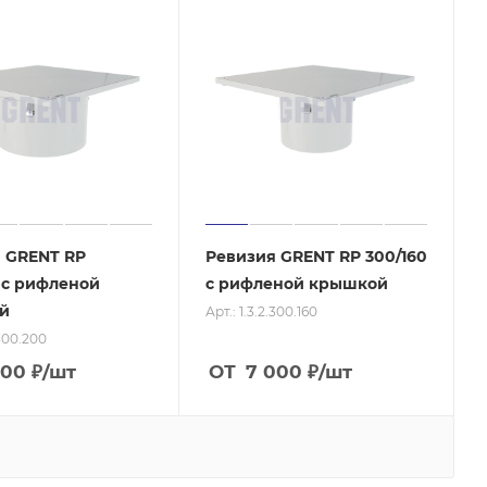
 GRENT RP
Ревизия GRENT RP 300/160
 с рифленой
с рифленой крышкой
й
Арт.: 1.3.2.300.160
.300.200
700
₽
/шт
ОТ
7 000
₽
/шт