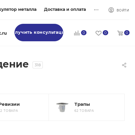
...
кулятор металла
Доставка и оплата
ВОЙТИ
Получить консультацию
.ru
0
0
0
дение
318
Ревизии
Трапы
22 ТОВАРА
62 ТОВАРА