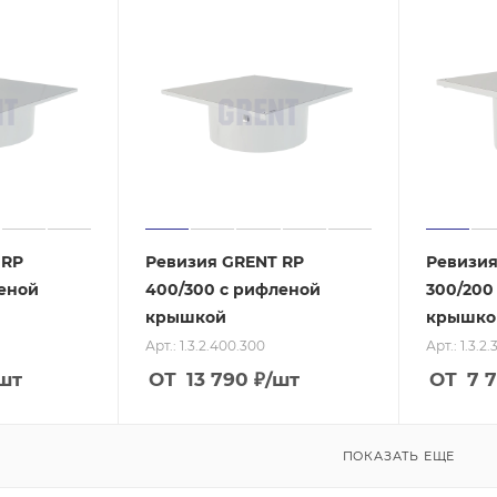
 RP
Ревизия GRENT RP
Ревизия
леной
400/300 с рифленой
300/200
крышкой
крышко
Арт.: 1.3.2.400.300
Арт.: 1.3.2
шт
ОТ
13 790
₽
/шт
ОТ
7 
ПОКАЗАТЬ ЕЩЕ