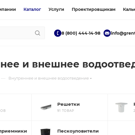
мпании
Каталог
Услуги
Проектировщикам
Каль
8 (800) 444-14-98
info@grent
нее и внешнее водоотве
—
Внутреннее и внешнее водоотведение
Решетки
РОВ
91 ТОВАР
приемники
Пескоуловители