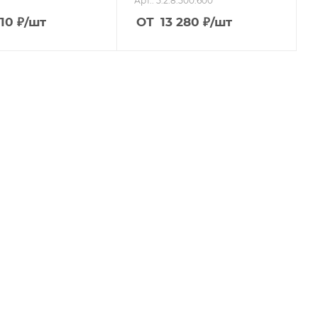
Арт.: 5.2.8.500.600
210
₽
/шт
ОТ
13 280
₽
/шт