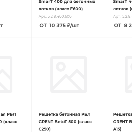
SmarT 400 для бетонных
SmarT 4
лотков (класс E600)
лотков 
Арт.: 5.2.8.400.600
Арт.: 5.2.
т
ОТ
10 375
₽
/шт
ОТ
8 
ная РБЛ
Решетка бетонная РБЛ
Решетка
0 (класс
GRENT BetoT 500 (класс
GRENT B
C250)
A15)