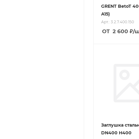
GRENT BetoT 40
A15)
Арт.: 3.2.7.400.150
ОТ
2 600
₽
/
Заглушка сталь
DN400 H400