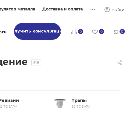
...
кулятор металла
Доставка и оплата
ВОЙТИ
Получить консультацию
.ru
0
0
0
дение
318
Ревизии
Трапы
22 ТОВАРА
62 ТОВАРА