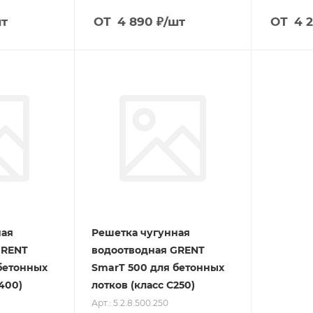
шт
ОТ
4 890
₽
/шт
ОТ
4 
ная
Решетка чугунная
GRENT
водоотводная GRENT
бетонных
SmarT 500 для бетонных
400)
лотков (класс C250)
Арт.: 5.2.8.500.250