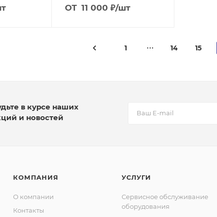
шт
ОТ
11 000
₽
/шт
1
14
15
удьте в курсе наших
кций и новостей
КОМПАНИЯ
УСЛУГИ
О компании
Сервисное обслуживание
оборудования
Контакты