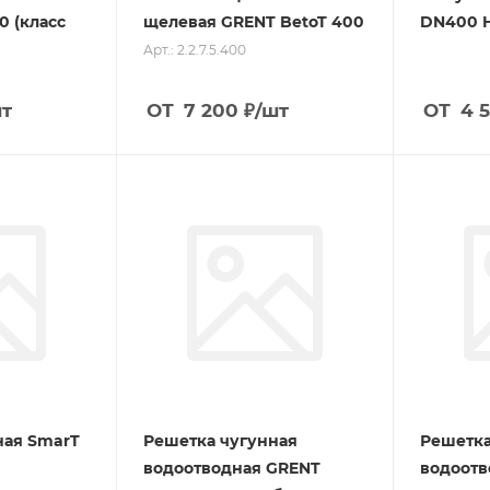
0 (класс
щелевая GRENT BetoT 400
DN400 
Арт.: 2.2.7.5.400
шт
ОТ
7 200
₽
/шт
ОТ
4 
ная SmarT
Решетка чугунная
Решетка
водоотводная GRENT
водоотв