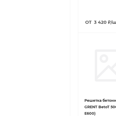
ОТ
3 420
₽
/ш
Решетка бетон
GRENT BetoT 50
E600)