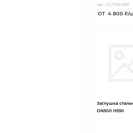
Арт.: 3.2.7.500.600
ОТ
4 800
₽
/
Заглушка сталь
DN500 H550