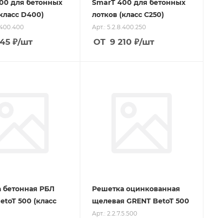
00 для бетонных
SmarT 400 для бетонных
(класс D400)
лотков (класс C250)
8.400.400
Арт.: 5.2.8.400.250
245
₽
/шт
ОТ
9 210
₽
/шт
 бетонная РБЛ
Решетка оцинкованная
etoT 500 (класс
щелевая GRENT BetoT 500
Арт.: 2.2.7.5.500