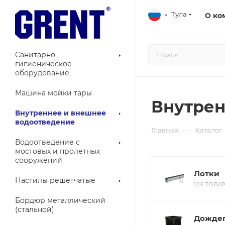
Тула
О ко
Санитарно-
гигиеническое
оборудование
Машина мойки тары
Внутрен
Внутреннее и внешнее
водоотведение
—
Главная
Каталог
Водоотведение с
мостовых и пролетных
сооружений
Лотки
Настилы решетчатые
106 ТОВА
Бордюр металлический
(стальной)
Дожде