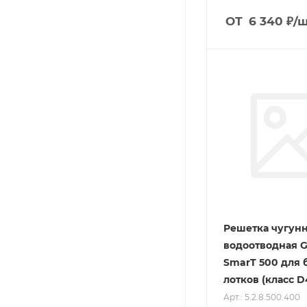
ОТ
6 340
₽
/
Решетка чугун
водоотводная 
SmarT 500 для 
лотков (класс D
Арт.: 5.2.8.500.400