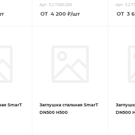
Арт.: 3.2.7.500.250
Арт.: 3.2.7
шт
ОТ
4 200
₽
/шт
ОТ
3 
ная SmarT
Заглушка стальная SmarT
Заглушк
DN500 H500
DN500 