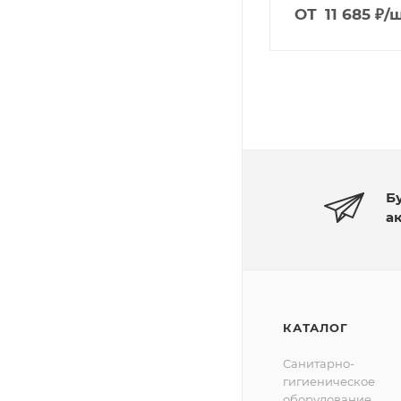
ОТ
11 685
₽
/
Б
а
КАТАЛОГ
Санитарно-
гигиеническое
оборудование