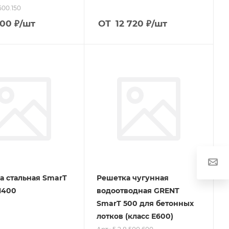
.500.150
600
₽
/шт
ОТ
12 720
₽
/шт
а стальная SmarT
Решетка чугунная
H400
водоотводная GRENT
SmarT 500 для бетонных
лотков (класс E600)