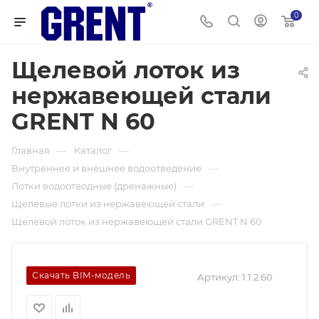
0
Щелевой лоток из
нержавеющей стали
GRENT N 60
—
—
Главная
Каталог
—
Внутреннее и внешнее водоотведение
—
Лотки водоотводные (дренажные)
—
Щелевые лотки из нержавеющей стали
Щелевой лоток из нержавеющей стали GRENT N 60
Скачать BIM-модель
Артикул:
1.1.2.60