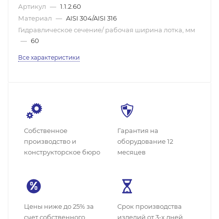
Артикул
—
1.1.2.60
Материал
—
AISI 304/AISI 316
Гидравлическое сечение/ рабочая ширина лотка, мм
—
60
Все характеристики
Собственное
Гарантия на
производство и
оборудование 12
конструкторское бюро
месяцев
Цены ниже до 25% за
Cрок производства
счет собственного
изделий от 3-х дней