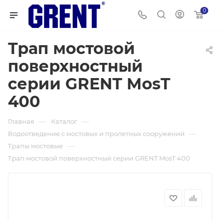
0
Трап мостовой
поверхностный
серии GRENT MosT
400
—
—
Главная
Каталог
—
Водоотведение с мостовых и пролетных сооружений
—
Трапы мостовые
Трап мостовой поверхностный серии GRENT MosT 400