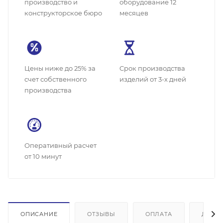
производство и
оборудование 12
конструкторское бюро
месяцев
Цены ниже до 25% за
Cрок производства
счет собственного
изделий от 3-х дней
производства
Оперативный расчет
от 10 минут
ОПИСАНИЕ
ОТЗЫВЫ
ОПЛАТА
ДОСТ