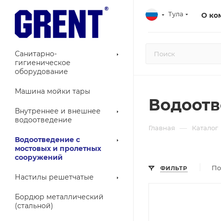
Тула
О ко
Санитарно-
гигиеническое
оборудование
Машина мойки тары
Водоотв
Внутреннее и внешнее
водоотведение
—
Главная
Каталог
Водоотведение с
мостовых и пролетных
сооружений
По
ФИЛЬТР
Настилы решетчатые
Бордюр металлический
(стальной)