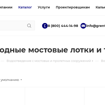
мпании
Каталог
Услуги
Проектировщикам
Каль
8 (800) 444-14-98
info@grent
одные мостовые лотки и
—
—
Водоотведение с мостовых и пролетных сооружений
Во
 умолчанию