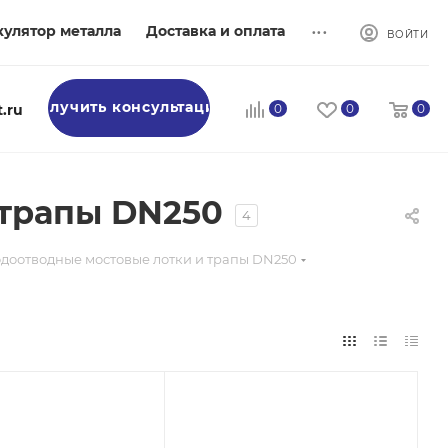
...
кулятор металла
Доставка и оплата
ВОЙТИ
Получить консультацию
.ru
0
0
0
 трапы DN250
4
доотводные мостовые лотки и трапы DN250