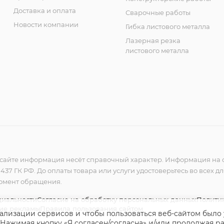
Доставка и оплата
Сварочные работы
Новости компании
Гибка листового металла
Лазерная резка
листового металла
сайте информация несёт справочный характер. Информация на с
37 ГК РФ. До оплаты товара или услуги удостоверьтесь во всех д
момент обращения.
циальности
Согласие на обработку персональных данных
Политик
ние рекламы
Правила пользования сайтом
нализации сервисов и чтобы пользоваться веб-сайтом было
 Нажимая кнопку «Я согласен/согласна» и/или продолжая раб