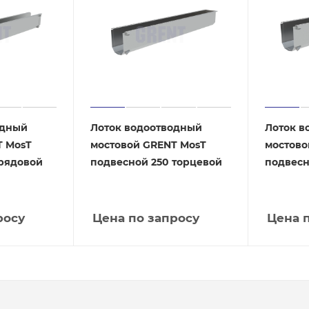
одный
Лоток водоотводный
Лоток в
T MosT
мостовой GRENT MosT
мостово
 рядовой
подвесной 250 торцевой
подвесн
росу
Цена по запросу
Цена 