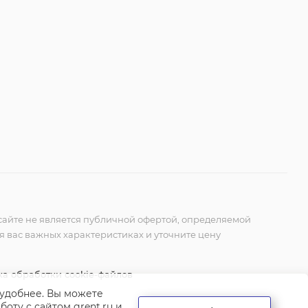
айте не является публичной офертой, определяемой
ля вас важных характеристиках и уточните цену
а обработки cookie-файлов
 удобнее. Вы можете
оту с сайтом grent.ru и