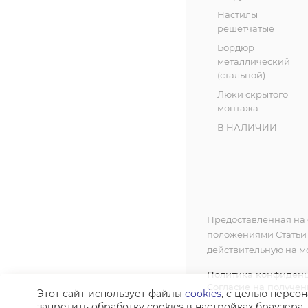
Настилы
решетчатые
Бордюр
металлический
(стальной)
Люки скрытого
монтажа
В НАЛИЧИИ
Предоставленная на 
положениями Статьи 4
действительную на 
Политика конфиден
Согласие на получе
Этот сайт использует файлы
cookies
, с целью персо
запретить обработку сookies в настройках браузера.