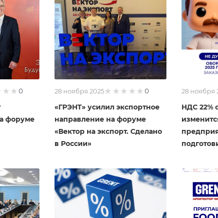
0
0
28 ноября 2025
28 ноября 
т
«ГРЭНТ» усилил экспортное
НДС 22% с
на форуме
направление на форуме
изменитс
«Вектор на экспорт. Сделано
предпри
в России»
подготов