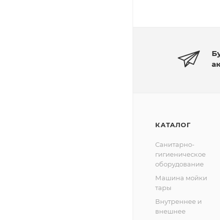
Б
а
КАТАЛОГ
Санитарно-
гигиеническое
оборудование
Машина мойки
тары
Внутреннее и
внешнее