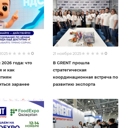
0
0
2025
21 ноября 2025
 2026 года: что
В GRENT прошла
я и как
стратегическая
ятиям
координационная встреча по
иться заранее
развитию экспорта