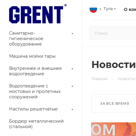
Тула
О ко
Санитарно-
гигиеническое
оборудование
Машина мойки тары
Новости
Внутреннее и внешнее
водоотведение
—
Главная
Новости
Водоотведение с
мостовых и пролетных
сооружений
ЗА ВСЕ ВРЕМЯ
Настилы решетчатые
Бордюр металлический
(стальной)