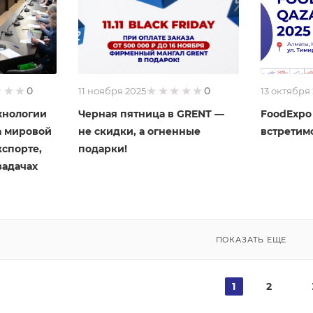
0
0
11 ноября 2025
13 октября
хнологии
Черная пятница в GRENT —
FoodExpo 
а мировой
не скидки, а огненные
встретимс
кспорте,
подарки!
задачах
ПОКАЗАТЬ ЕЩЕ
1
2