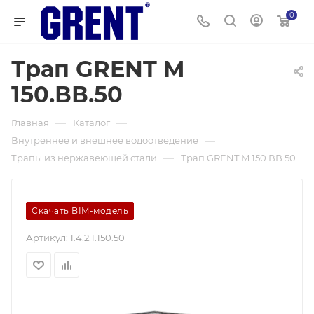
0
Трап GRENT M
150.ВВ.50
—
—
Главная
Каталог
—
Внутреннее и внешнее водоотведение
—
Трапы из нержавеющей стали
Трап GRENT M 150.ВВ.50
Скачать BIM-модель
Артикул:
1.4.2.1.150.50