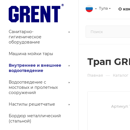
Тула
О ко
Санитарно-
гигиеническое
оборудование
Машина мойки тары
Трап GRE
Внутреннее и внешнее
водоотведение
—
Главная
Каталог
Водоотведение с
мостовых и пролетных
сооружений
Настилы решетчатые
Артикул:
Бордюр металлический
(стальной)