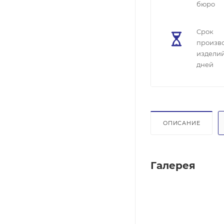
бюро
Cрок
произв
изделий
дней
ОПИСАНИЕ
Галерея