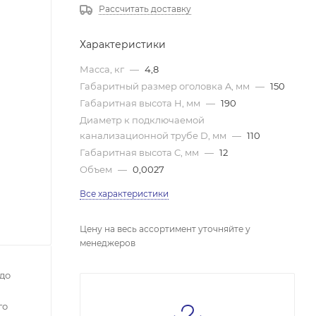
Рассчитать доставку
Характеристики
Масса, кг
—
4,8
Габаритный размер оголовка A, мм
—
150
Габаритная высота H, мм
—
190
Диаметр к подключаемой
канализационной трубе D, мм
—
110
Габаритная высота C, мм
—
12
Объем
—
0,0027
Все характеристики
Цену на весь ассортимент уточняйте у
менеджеров
до
го