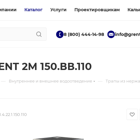
мпании
Каталог
Услуги
Проектировщикам
Каль
8 (800) 444-14-98
info@grent
NT 2M 150.ВВ.110
—
—
Внутреннее и внешнее водоотведение
Трапы из нерж
1.4.22.1.150.110