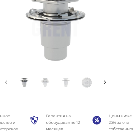
енное
Гарантия на
Цены ниже 
дство и
оборудование 12
25% за счет
кторское
месяцев
собственно