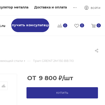
...
кулятор металла
Доставка и оплата
ВОЙТИ
Получить консультацию
.ru
0
0
0
—
авеющей стали
Трап GRENT 2M 150.ВВ.110
ОТ
9 800
₽
/шт
КУПИТЬ