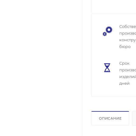
Собств
произво
констру
бюро
Cрок
произв
изделий
дней
ОПИСАНИЕ