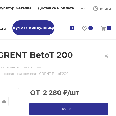
...
кулятор металла
Доставка и оплата
ВОЙТИ
Получить консультацию
.ru
0
0
0
GRENT BetoT 200
—
доотводных лотков
инкованная щелевая GRENT BetoT 200
ОТ
2 280
₽
/шт
КУПИТЬ