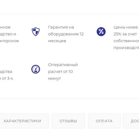
енное
Гарантия на
Цены ниже 
дство и
оборудование 12
25% за счет
кторское
месяцев
собственно
производст
Оперативный
одства
расчет от 10
 от 3-х
минут
ХАРАКТЕРИСТИКИ
ОТЗЫВЫ
ОПЛАТА
ДО