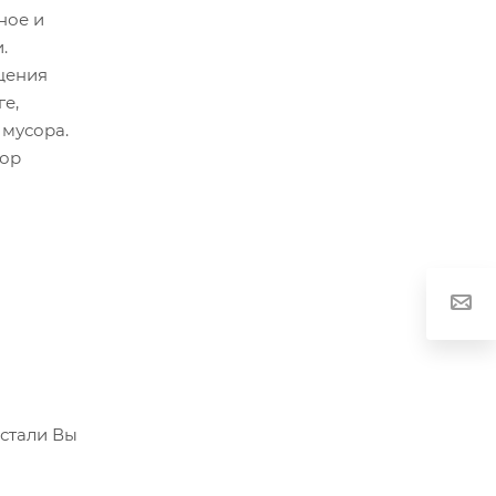
ное и
.
щения
ге,
 мусора.
бор
стали Вы