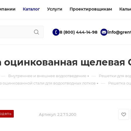
мпании
Каталог
Услуги
Проектировщикам
Каль
8 (800) 444-14-98
info@grent
 оцинкованная щелевая 
—
—
Внутреннее и внешнее водоотведение
Решетки для во
—
 оцинкованной стали для водоотводных лотков
Решетка оц
модель
Артикул:
2.2.7.5.200