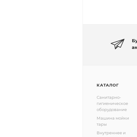
Б
а
КАТАЛОГ
Санитарно-
гигиеническое
оборудование
Машина мойки
тары
Внутреннее и