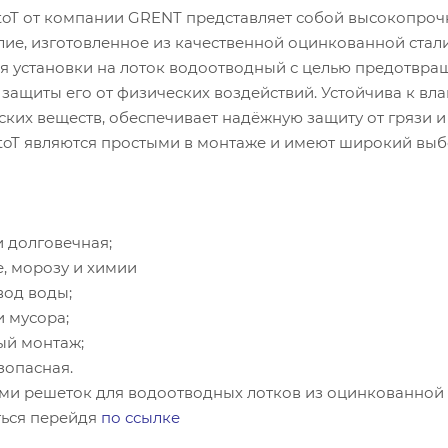
toT от компании GRENT представляет собой высокопроч
ие, изготовленное из качественной оцинкованной стали
я установки на лоток водоотводный с целью предотвра
 защиты его от физических воздействий. Устойчива к вла
ких веществ, обеспечивает надёжную защиту от грязи и
toT являются простыми в монтаже и имеют широкий вы
 долговечная;
е, морозу и химии
вод воды;
и мусора;
ый монтаж;
зопасная.
ми решеток для водоотводных лотков из оцинкованной 
ься перейдя
по ссылке