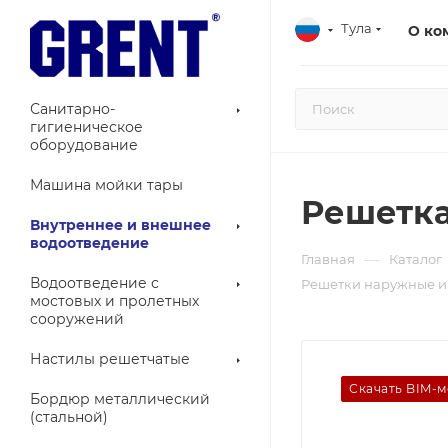
Тула
О ко
Санитарно-
гигиеническое
оборудование
Машина мойки тары
Решетка
Внутреннее и внешнее
водоотведение
—
Главная
Каталог
Водоотведение с
Решетки наружные из
мостовых и пролетных
сооружений
Настилы решетчатые
Скачать BIM-
Бордюр металлический
(стальной)