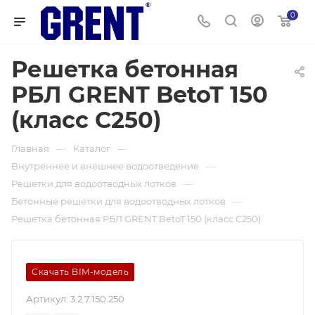
0
Решетка бетонная
РБЛ GRENT BetoT 150
(класс C250)
—
—
Главная
Каталог
—
Внутреннее и внешнее водоотведение
—
Решетки для водоотводных лотков
—
Бетонные решетки для водоотводных лотков
Решетка бетонная РБЛ GRENT BetoT 150 (класс C250)
Скачать BIM-модель
Артикул:
3.2.7.150.250