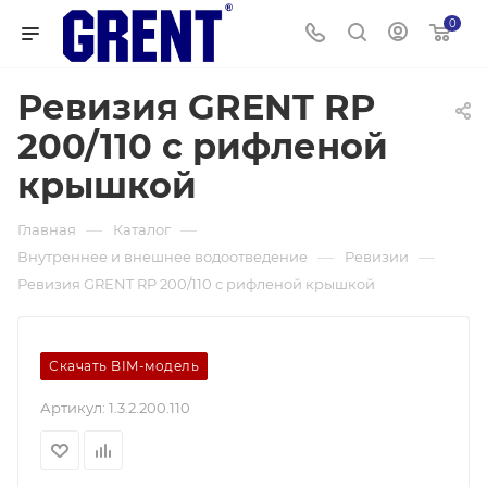
0
Ревизия GRENT RP
200/110 с рифленой
крышкой
—
—
Главная
Каталог
—
—
Внутреннее и внешнее водоотведение
Ревизии
Ревизия GRENT RP 200/110 с рифленой крышкой
Скачать BIM-модель
Артикул:
1.3.2.200.110