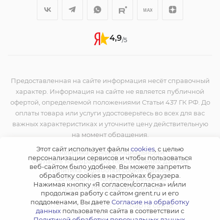
4,9
/5
Предоставленная на сайте информация несёт справочный
характер. Информация на сайте не является публичной
офертой, определяемой положениями Статьи 437 ГК РФ. До
оплаты товара или услуги удостоверьтесь во всех для вас
важных характеристиках и уточните цену действительную
на момент обращения.
Этот сайт использует файлы
cookies
, с целью
Политика конфиденциальности
персонализации сервисов и чтобы пользоваться
Согласие на обработку персональных данных
веб-сайтом было удобнее. Вы можете запретить
Политика обработки cookie-файлов
обработку сookies в настройках браузера.
Согласие на получение рекламы
Нажимая кнопку «Я согласен/согласна» и/или
Правила пользования сайтом
продолжая работу с сайтом grent.ru и его
поддоменами, Вы даете
Согласие на обработку
|
Карта сайта
2026 © ООО "ГРЭНТ"
данных
пользователя сайта в соответствии с
Политикой обработки персональных данных
.