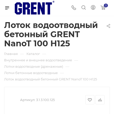
0
Лоток водоотводный
бетонный GRENT
NanoT 100 H125
—
—
Главная
Каталог
—
Внутреннее и внешнее водоотведение
—
Лотки водоотводные (дренажные)
—
Лотки бетонные водоотводные
Лоток водоотводный бетонный GRENT NanoT 100 H125
Артикул:
3.1.3.100.125