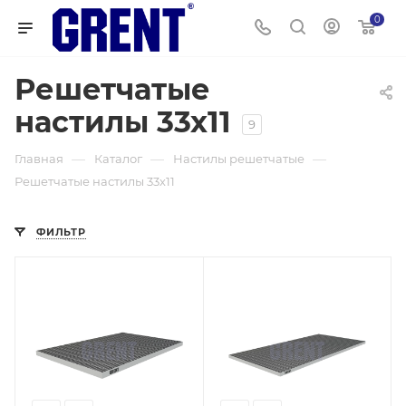
0
Решетчатые
настилы 33х11
9
—
—
—
Главная
Каталог
Настилы решетчатые
Решетчатые настилы 33х11
ФИЛЬТР