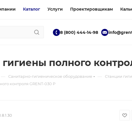
мпании
Каталог
Услуги
Проектировщикам
Каль
8 (800) 444-14-98
info@grent
 гигиены полного контро
—
—
Санитарно-гигиеническое оборудование
Станции гиги
ного контроля GRENT-030 P
1.8.1.30