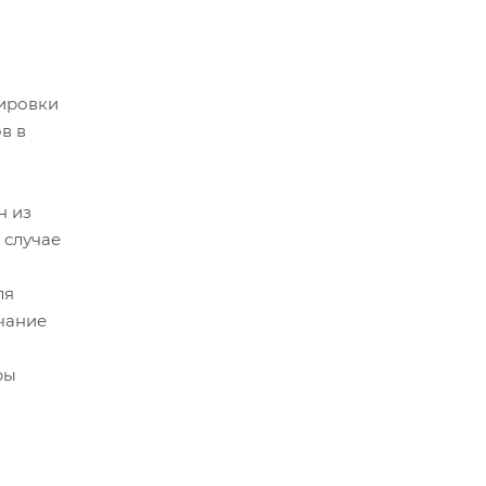
лировки
в в
н из
 случае
ля
чание
ры