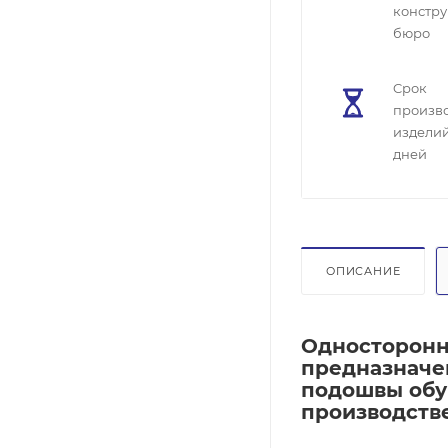
констру
бюро
Cрок
произв
изделий
дней
ОПИСАНИЕ
Односторонн
предназначе
подошвы обу
производстве