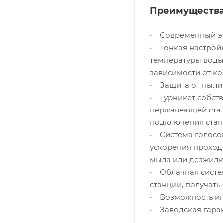
Преимущества
• Современный э
• Тонкая настрой
температуры воды
зависимости от к
• Защита от пыли 
• Турникет собст
нержавеющей стали
подключения стан
• Система голосо
ускорения проход
мыла или дезжидко
• Облачная систе
станции, получать
• Возможность ин
• Заводская гаран