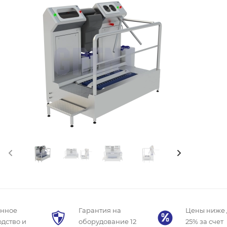
енное
Гарантия на
Цены ниже 
дство и
оборудование 12
25% за счет