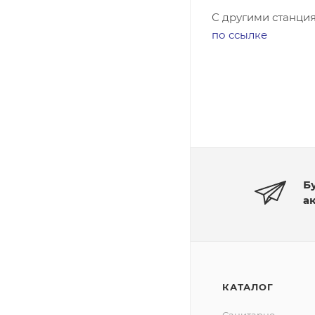
С другими станци
по ссылке
Б
а
КАТАЛОГ
Санитарно-