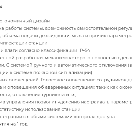
:
ргономичный дизайн
ка работы системы, возможность самостоятельной регу
, объёма подачи дезжидкости, мыла и прочих параметро
омплектации станции
и влаги согласно классификации IP-54
венной разработки, механизм которого полностью сдела
. С системой ручного и автоматического отключения (в
ции к системе пожарной сигнализации)
вых оповещений. Голосовое оповещение сотрудников д
а и оповещения об аварийных ситуациях таких как окон
сти, отключение турникета и т.д
ма управления позволит удаленно настраивать парамет
 статистику использования станции
теграции с любыми системами контроля доступа
тия на 1 год