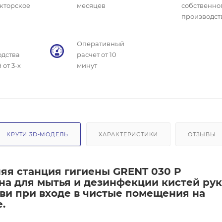
кторское
месяцев
собственно
производст
Оперативный
одства
расчет от 10
 от 3-х
минут
КРУТИ 3D-МОДЕЛЬ
ХАРАКТЕРИСТИКИ
ОТЗЫВЫ
яя станция гигиены GRENT 030 P
на для мытья и дезинфекции кистей рук
ви при входе в чистые помещения на
.