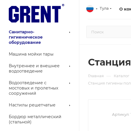
Тула
О ко
Санитарно-
гигиеническое
оборудование
Машина мойки тары
Станция
Внутреннее и внешнее
водоотведение
—
Главная
Каталог
Водоотведение с
Станция гигиены пол
мостовых и пролетных
сооружений
Настилы решетчатые
Артикул:
Бордюр металлический
(стальной)