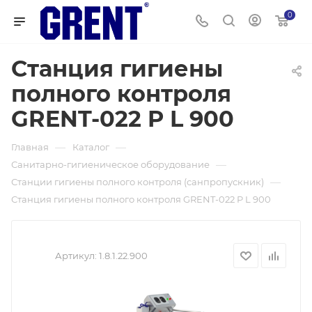
0
Станция гигиены
полного контроля
GRENT-022 P L 900
—
—
Главная
Каталог
—
Санитарно-гигиеническое оборудование
—
Станции гигиены полного контроля (санпропускник)
Станция гигиены полного контроля GRENT-022 P L 900
Артикул:
1.8.1.22.900