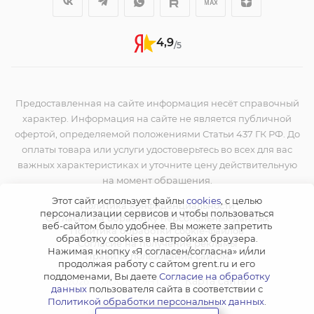
4,9
/5
Предоставленная на сайте информация несёт справочный
характер. Информация на сайте не является публичной
офертой, определяемой положениями Статьи 437 ГК РФ. До
оплаты товара или услуги удостоверьтесь во всех для вас
важных характеристиках и уточните цену действительную
на момент обращения.
Этот сайт использует файлы
cookies
, с целью
Политика конфиденциальности
персонализации сервисов и чтобы пользоваться
Согласие на обработку персональных данных
веб-сайтом было удобнее. Вы можете запретить
Политика обработки cookie-файлов
обработку сookies в настройках браузера.
Согласие на получение рекламы
Нажимая кнопку «Я согласен/согласна» и/или
Правила пользования сайтом
продолжая работу с сайтом grent.ru и его
поддоменами, Вы даете
Согласие на обработку
|
Карта сайта
2026 © ООО "ГРЭНТ"
данных
пользователя сайта в соответствии с
Политикой обработки персональных данных
.