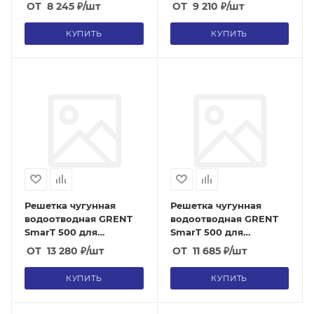
бетонных лотков
бетонных лотков
ОТ
8 245
₽
/шт
ОТ
9 210
₽
/шт
(класс D400)
(класс C250)
КУПИТЬ
КУПИТЬ
Решетка чугунная
Решетка чугунная
водоотводная GRENT
водоотводная GRENT
SmarT 500 для
SmarT 500 для
бетонных лотков
бетонных лотков
ОТ
13 280
₽
/шт
ОТ
11 685
₽
/шт
(класс E600)
(класс D400)
КУПИТЬ
КУПИТЬ