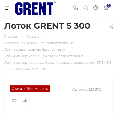
0
Лоток GRENT S 300
—
—
Главная
Каталог
—
Внутреннее и внешнее водоотведение
—
Лотки водоотводные (дренажные)
—
Лотки из нержавеющей стали водоотводные
Лотки из нержавеющей стали водоотводные серии GRENT S
—
Лоток GRENT S 300
Скачать BIM-модель
Артикул:
1.1.1.300