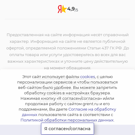
4,9
/5
Предоставленная на сайте информация несёт справочный
характер. Информация на сайте не является публичной
офертой, определяемой положениями Статьи 437 ГК РФ. До
оплаты товара или услуги удостоверьтесь во всех для вас
важных характеристиках и уточните цену действительную
на момент обращения.
Этот сайт использует файлы
cookies
, с целью
Политика конфиденциальности
персонализации сервисов и чтобы пользоваться
Согласие на обработку персональных данных
веб-сайтом было удобнее. Вы можете запретить
Политика обработки cookie-файлов
обработку сookies в настройках браузера.
Согласие на получение рекламы
Нажимая кнопку «Я согласен/согласна» и/или
Правила пользования сайтом
продолжая работу с сайтом grent.ru и его
поддоменами, Вы даете
Согласие на обработку
|
Карта сайта
2026 © ООО "ГРЭНТ"
данных
пользователя сайта в соответствии с
Политикой обработки персональных данных
.
Я согласен/согласна
УЗНАТЬ ЦЕНУ